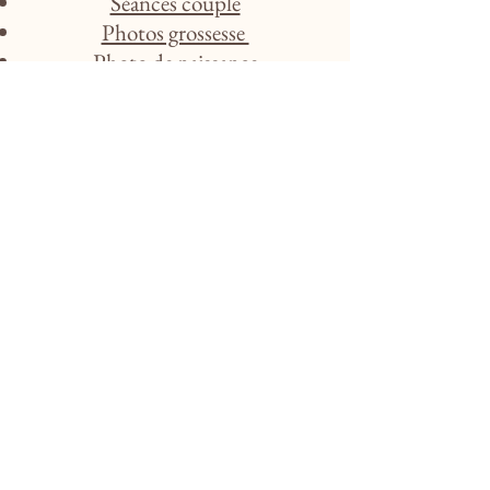
Séances couple
Photos grossesse
Photo de naissance
Retrouvez tous les détails de mes
prestations pour les particuliers
juste ici.