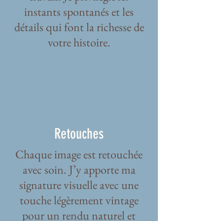
instants spontanés et les
détails qui font la richesse de
votre histoire.
Retouches
Chaque image est retouchée
avec soin. J’y apporte ma
signature visuelle avec une
touche légèrement vintage
pour un rendu naturel et