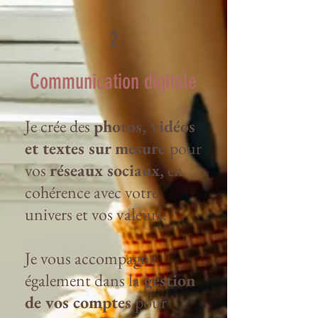
2
Communication digitale
Je crée des
photos, vidéos
et textes sur mesure
pour
vos
réseaux sociaux,
en
cohérence avec votre
univers et vos valeurs.
Je vous accompagne
également dans la
gestion
de vos comptes
pour