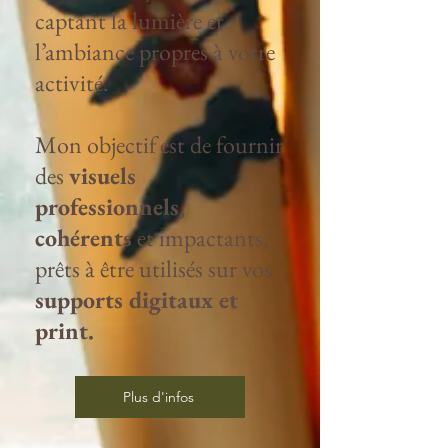
captant la lumière et
l’ambiance propres à votre
activité.
Mon objectif est de fournir
des
visuels
professionnels,
cohérents
et impactants,
prêts à être utilisés sur vos
supports digitaux et
print.
Plus d'infos