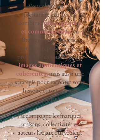
Vous cherchez un
prestataire capable de
combiner
photographie
et communication
en
Bretagne pour valoriser
votre entreprise ou votre
projet ? Vous souhaitez des
images authentiques et
cohérentes,
mais aussi une
stratégie pour raconter votre
histoire et toucher vos
clients ?
J’accompagne les marques,
artisans, collectivités et
acteurs locaux qui veulent