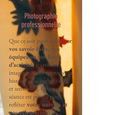
1
Photographie
professionnelle
Que ce soit pour v
aloriser
vos savoir-faire, vos
équipes ou vos lieux
d’activité,
je crée des
images qui racontent votre
histoire avec authenticité
et sensibilité. Chaque
séance est pensée pour
refléter
votre univers et
vos valeurs,
tout en