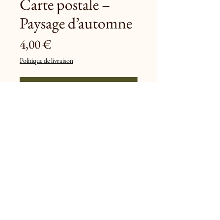
Carte postale –
Paysage d’automne
Prix
4,00 €
Politique de livraison
Ajouter au panier
Au milieu d’un lac d’automne, une 
barque semble flotter entre silence et 
brume.
Une image profondément apaisante, où 
les couleurs de saison invitent à la 
contemplation.
Tirage mat texturé, idéal pour célébrer la 
beauté des jours d’automne.
Format
 : 10x15cm (photographie 