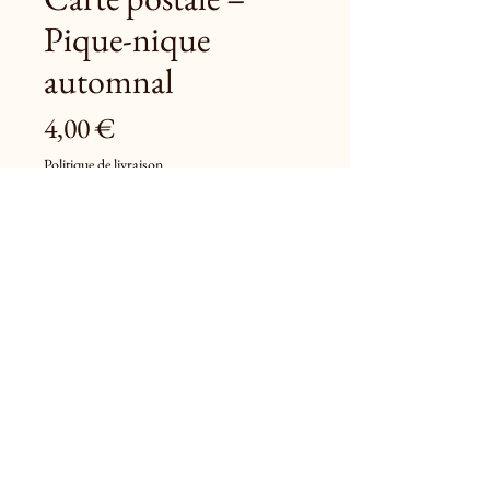
Pique-nique
automnal
Prix
4,00 €
Politique de livraison
Ajouter au panier
Un panier posé dans un verger, quelques 
fruits, quelques douceurs…
Une scène d’automne simple et 
chaleureuse, qui évoque les goûters 
dehors et les après-midis tranquilles.
Tirage mat texturé, pour célébrer la 
saison.
Format
 : 10x15cm