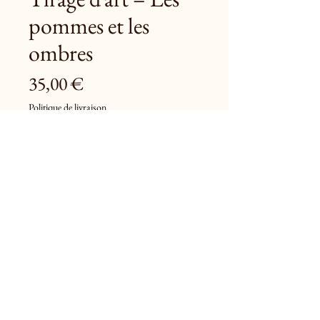
pommes et les
ombres
Prix
35,00 €
Politique de livraison
Ajouter au panier
Une pomme coupée, la lumière qui 
danse… et déjà l’odeur d’une tarte qui se 
devine.
Imprimé sur un papier d’art mat et 
texturé, ce tirage 20x30 capture un 
instant du quotidien, entre simplicité, 
gourmandise et poésie des ombres.
Format :
 20x30 cm