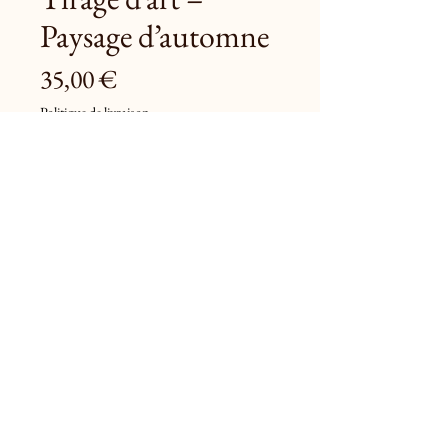
Paysage d’automne
Prix
35,00 €
Politique de livraison
Ajouter au panier
Une barque flottant au cœur d’un lac 
d’automne, dans un silence enveloppant.
Imprimé sur un papier mat texturé, ce 
tirage capte la poésie des couleurs de 
saison et la sérénité de l’instant.
Format
 : 20x30cm (photographie 
argentique)