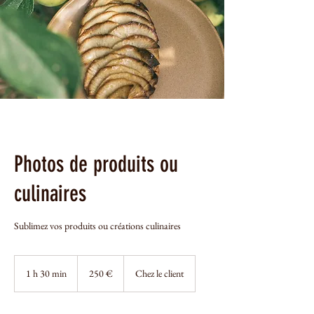
Photos de produits ou
culinaires
Sublimez vos produits ou créations culinaires
250
euros
1 h 30 min
1
250 €
Chez le client
3
0
m